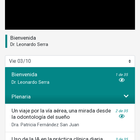
0
seconds
Bienvenida
of
Dr. Leonardo Serra
0
seconds
Bienvenida
1 de 35
Dr. Leonardo Serra
Plenaria
Un viaje por la vía aérea, una mirada desde
2 de 35
la odontología del sueño
Dra. Patricia Fernández San Juan
Uso de la IA en la práctica clínica diaria
3 de 35