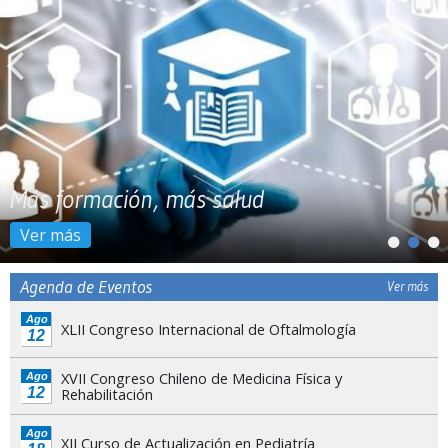
Más formación, más salud
Ver más
Agenda de Eventos
Ver más
Ago
XLII Congreso Internacional de Oftalmología
12
XVII Congreso Chileno de Medicina Física y
Ago
12
Rehabilitación
Ago
XII Curso de Actualización en Pediatría