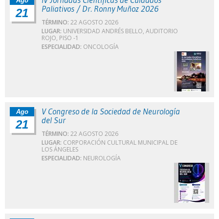
Ago
Paliativos / Dr. Ronny Muñoz 2026
21
TÉRMINO:
22 AGOSTO 2026
LUGAR:
UNIVERSIDAD ANDRÉS BELLO, AUDITORIO
ROJO, PISO -1
ESPECIALIDAD:
ONCOLOGÍA
V Congreso de la Sociedad de Neurología
Ago
del Sur
21
TÉRMINO:
22 AGOSTO 2026
LUGAR:
CORPORACIÓN CULTURAL MUNICIPAL DE
LOS ÁNGELES
ESPECIALIDAD:
NEUROLOGÍA