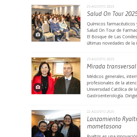
25 AGOSTO 2025
Salud On Tour 202
Químicos farmacéuticos y
Salud On Tour de Farmaci
El Bosque de Las Condes,
últimas novedades de la i
25 AGOSTO 2025
Mirada transversal
Médicos generales, intern
profesionales de la atenc
Universidad Católica de l
Gastroenterología. Dirigi
22 AGOSTO 2025
Lanzamiento Ryaltr
mometasona
Ryaltris es una innovació