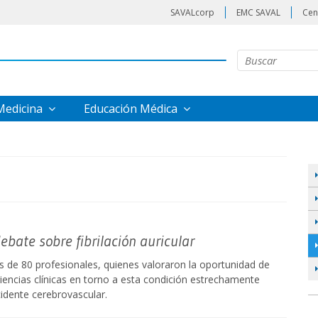
SAVALcorp
EMC SAVAL
Cen
 Medicina
Educación Médica
bate sobre fibrilación auricular
s de 80 profesionales, quienes valoraron la oportunidad de
riencias clínicas en torno a esta condición estrechamente
cidente cerebrovascular.