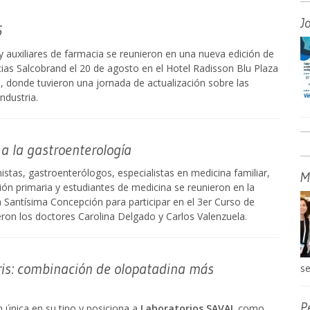
J
5
 auxiliares de farmacia se reunieron en una nueva edición de
as Salcobrand el 20 de agosto en el Hotel Radisson Blu Plaza
 donde tuvieron una jornada de actualización sobre las
ndustria.
 a la gastroenterología
istas, gastroenterólogos, especialistas en medicina familiar,
M
ión primaria y estudiantes de medicina se reunieron en la
a Santísima Concepción para participar en el 3er Curso de
eron los doctores Carolina Delgado y Carlos Valenzuela.
is: combinación de olopatadina más
se
P
n única en su tipo y posiciona a
Laboratorios SAVAL
como