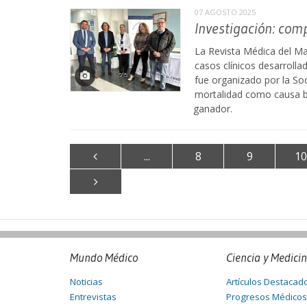
07 AGOSTO 2025
Investigación: com
La Revista Médica del Ma
casos clínicos desarrolla
fue organizado por la So
mortalidad como causa bás
ganador.
...
8
9
10
Mundo Médico
Ciencia y Medici
Noticias
Artículos Destacad
Entrevistas
Progresos Médicos