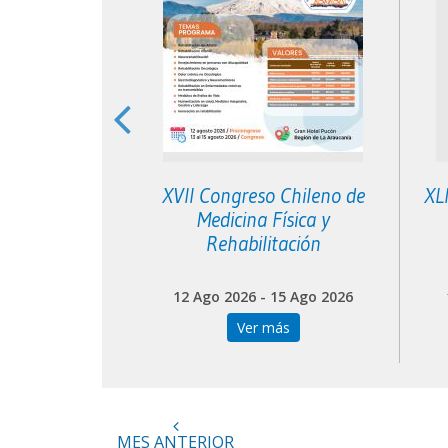
 Neurología
XVII Congreso Chileno de
XL
toria
Medicina Física y
Rehabilitación
 05 Sep 2026
12 Ago 2026 - 15 Ago 2026
más
Ver más
MES ANTERIOR