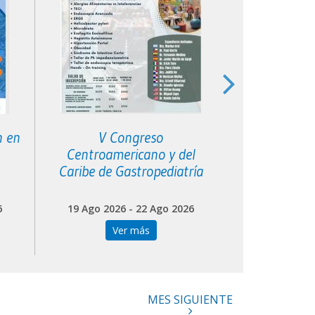
n en
V Congreso
XVI Curso 
Centroamericano y del
Filial S
Caribe de Gastropediatría
6
19 Ago 2026 - 22 Ago 2026
20 Ago 202
Ver más
Ve
MES SIGUIENTE