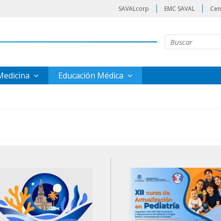
SAVALcorp
EMC SAVAL
Cen
 Medicina
Educación Médica