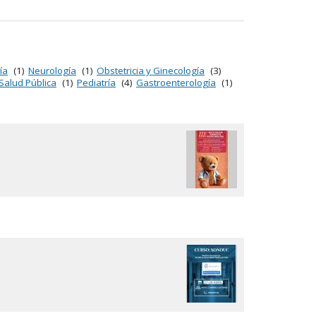
ía
(1)
Neurología
(1)
Obstetricia y Ginecología
(3)
Salud Pública
(1)
Pediatría
(4)
Gastroenterología
(1)