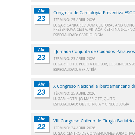
Abr
Congreso de Cardiología Preventiva ESC 
23
TÉRMINO:
25 ABRIL 2026
LUGAR:
CANKARJEV DOM CULTURAL AND CONGRESS
PREŠERNOVA CESTA, VRTAČA, ČETRTNA SKUPNOS
ESPECIALIDAD:
CARDIOLOGÍA
Abr
I Jornada Conjunta de Cuidados Paliativo
23
TÉRMINO:
23 ABRIL 2026
LUGAR:
HOTEL PUERTA DEL SUR, LOS LINGUES 950
ESPECIALIDAD:
GERIATRÍA
Abr
X Congreso Nacional e Iberoamericano d
23
TÉRMINO:
25 ABRIL 2026
LUGAR:
HOTEL JW MARRIOTT, QUITO
ESPECIALIDAD:
OBSTETRICIA Y GINECOLOGÍA
Abr
VIII Congreso Chileno de Cirugía Bariátric
22
TÉRMINO:
24 ABRIL 2026
LUGAR:
CENTRO DE CONVENCIONES SURACTIVO