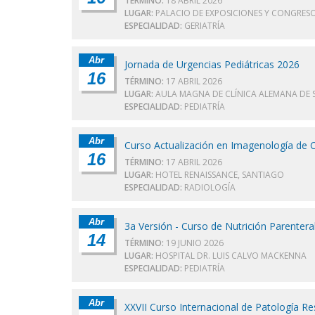
TÉRMINO:
18 ABRIL 2026
LUGAR:
PALACIO DE EXPOSICIONES Y CONGRESO
ESPECIALIDAD:
GERIATRÍA
Abr
Jornada de Urgencias Pediátricas 2026
16
TÉRMINO:
17 ABRIL 2026
LUGAR:
AULA MAGNA DE CLÍNICA ALEMANA DE
ESPECIALIDAD:
PEDIATRÍA
Abr
Curso Actualización en Imagenología de 
16
TÉRMINO:
17 ABRIL 2026
LUGAR:
HOTEL RENAISSANCE, SANTIAGO
ESPECIALIDAD:
RADIOLOGÍA
Abr
3a Versión - Curso de Nutrición Parenteral
14
TÉRMINO:
19 JUNIO 2026
LUGAR:
HOSPITAL DR. LUIS CALVO MACKENNA
ESPECIALIDAD:
PEDIATRÍA
Abr
XXVII Curso Internacional de Patología Re