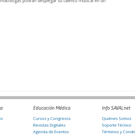
matólogas podrán desplegar su talento musical en un
na
Educación Médica
Info SAVALnet
os
Cursos y Congresos
Quiénes Somos
Revistas Digitales
Soporte Técnico
Agenda de Eventos
Términos y Condi