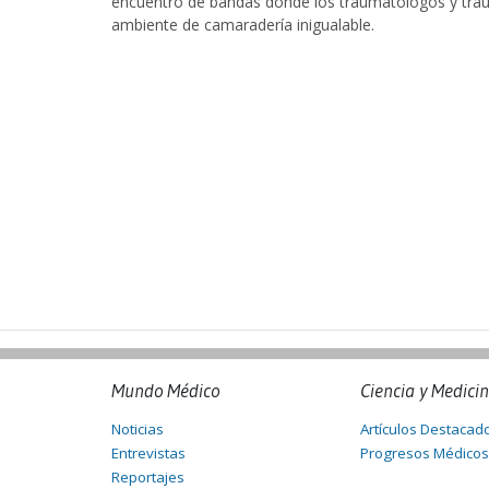
encuentro de bandas donde los traumatólogos y trau
ambiente de camaradería inigualable.
Mundo Médico
Ciencia y Medici
Noticias
Artículos Destacad
Entrevistas
Progresos Médicos
Reportajes