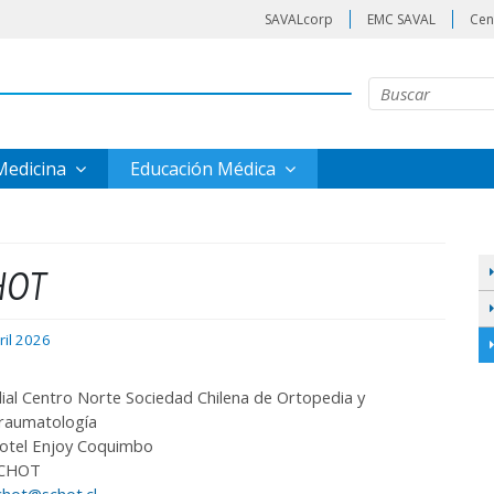
SAVALcorp
EMC SAVAL
Cen
 Medicina
Educación Médica
HOT
ril 2026
ilial Centro Norte Sociedad Chilena de Ortopedia y
raumatología
otel Enjoy Coquimbo
CHOT