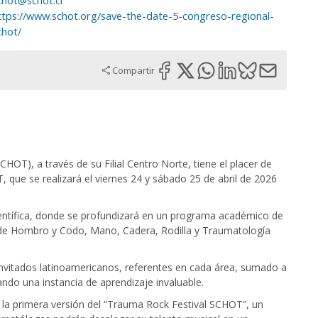
chot@schot.cl
ttps://www.schot.org/save-the-date-5-congreso-regional-
chot/
Compartir
OT), a través de su Filial Centro Norte, tiene el placer de
, que se realizará el viernes 24 y sábado 25 de abril de 2026
ientífica, donde se profundizará en un programa académico de
s de Hombro y Codo, Mano, Cadera, Rodilla y Traumatología
invitados latinoamericanos, referentes en cada área, sumado a
ndo una instancia de aprendizaje invaluable.
la primera versión del “Trauma Rock Festival SCHOT”, un