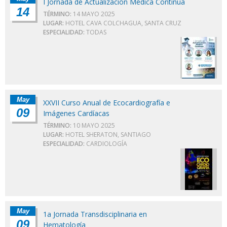
I Jornada de Actualización Médica Continua
14
TÉRMINO:
14 MAYO 2025
LUGAR:
HOTEL CAVA COLCHAGUA, SANTA CRUZ
ESPECIALIDAD:
TODAS
May
XXVII Curso Anual de Ecocardiografía e
09
Imágenes Cardíacas
TÉRMINO:
10 MAYO 2025
LUGAR:
HOTEL SHERATON, SANTIAGO
ESPECIALIDAD:
CARDIOLOGÍA
May
1a Jornada Transdisciplinaria en
09
Hematología