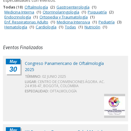
Especialidades con eventos:
Todas
(18)
Oftalmología
(2)
Gastroenterología
(1)
Medicina Interna
(1)
Otorrinolaringología
(1)
Psiquiatría
(2)
Endocrinología
(1)
Ortopedia y Traumatología
(1)
Enf. Respiratorias Adulto
(1)
Medicina Intensiva
(1)
Pediatría
(3)
Hematología
(1)
Cardiología
(1)
Todas
(1)
Nutrición
(1)
Eventos Finalizados
May
Congreso Panamericano de Oftalmología
30
2025
TÉRMINO:
02 JUNIO 2025
LUGAR:
CENTRO DE CONVENCIONES ÁGORA. AC.
24 #38-47, BOGOTÁ, COLOMBIA
ESPECIALIDAD:
OFTALMOLOGÍA
May