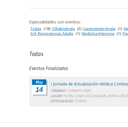
Especialidades con eventos:
Todas
(18)
Oftalmología
(2)
Gastroenterología
(1)
Me
Enf. Respiratorias Adulto
(1)
Medicina Intensiva
(1)
Ped
Todas
Eventos Finalizados
May
I Jornada de Actualización Médica Contin
14
TÉRMINO:
14 MAYO 2025
LUGAR:
HOTEL CAVA COLCHAGUA, SANTA CRU
ESPECIALIDAD:
TODAS