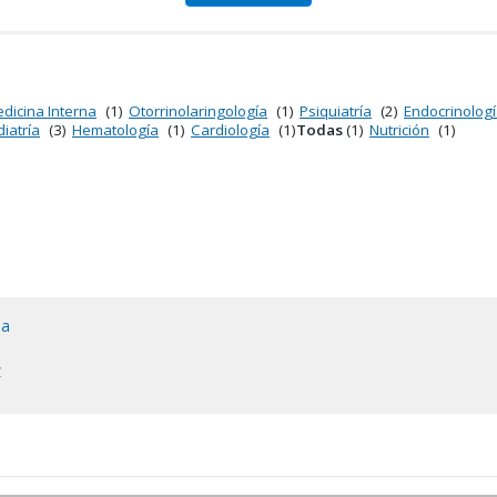
dicina Interna
(1)
Otorrinolaringología
(1)
Psiquiatría
(2)
Endocrinolog
iatría
(3)
Hematología
(1)
Cardiología
(1)
Todas
(1)
Nutrición
(1)
ua
Z