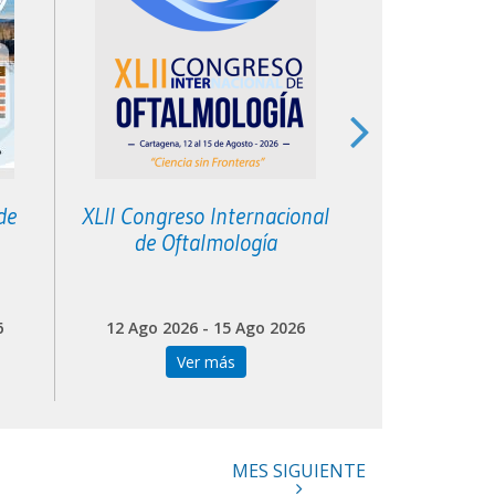
de
XLII Congreso Internacional
XII Curso de 
de Oftalmología
Ped
6
12 Ago 2026 - 15 Ago 2026
18 Ago 202
Ver más
Ve
MES SIGUIENTE