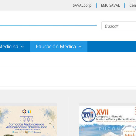
SAVALcorp
EMC SAVAL
Cen
 Medicina
Educación Médica