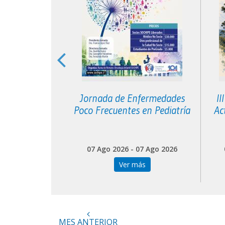
greso de
Jornada de Enfermedades
II
l Cono Sur
Poco Frecuentes en Pediatría
Ac
 04 Sep 2026
07 Ago 2026 - 07 Ago 2026
más
Ver más
MES ANTERIOR