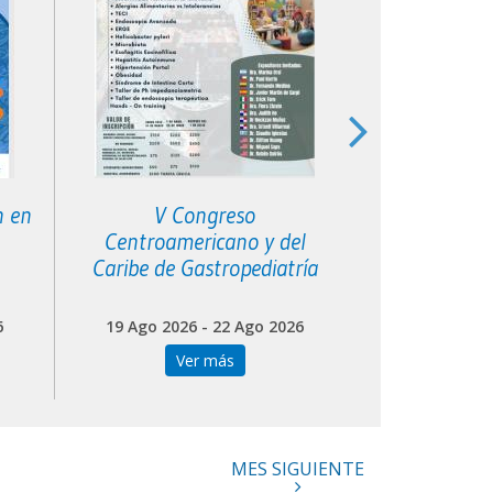
n en
V Congreso
XVI Curso 
Centroamericano y del
Filial S
Caribe de Gastropediatría
6
19 Ago 2026 - 22 Ago 2026
20 Ago 202
Ver más
Ve
MES SIGUIENTE