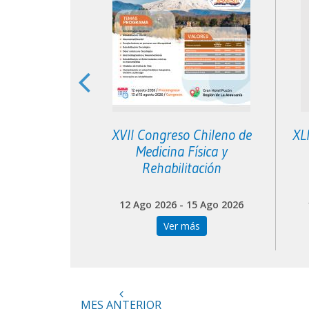
 Neurología
XVII Congreso Chileno de
XL
toria
Medicina Física y
Rehabilitación
 05 Sep 2026
12 Ago 2026 - 15 Ago 2026
más
Ver más
MES ANTERIOR