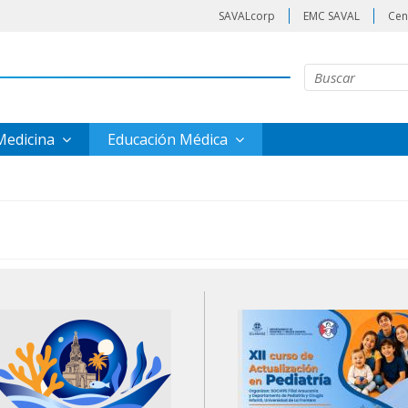
SAVALcorp
EMC SAVAL
Cen
 Medicina
Educación Médica