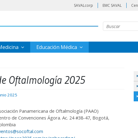
SAVALcorp
EMC SAVAL
Cen
 Medicina
Educación Médica
e Oftalmología 2025
unio 2025
sociación Panamericana de Oftalmología (PAAO)
entro de Convenciones Ágora. Ac. 24 #38-47, Bogotá,
olombia
ventos@socoftal.com