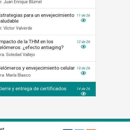
r. Juan Enrique Blümel
Estrategias para un envejecimiento
11 de 26
saludable
r. Víctor Valverde
Impacto de la THM en los
12 de 26
telómeros: ¿efecto antiaging?
ra. Soledad Vallejo
Telómeros y envejecimiento celular
13 de 26
ra. María Blasco
ierre y entrega de certificados
14 de 26
et