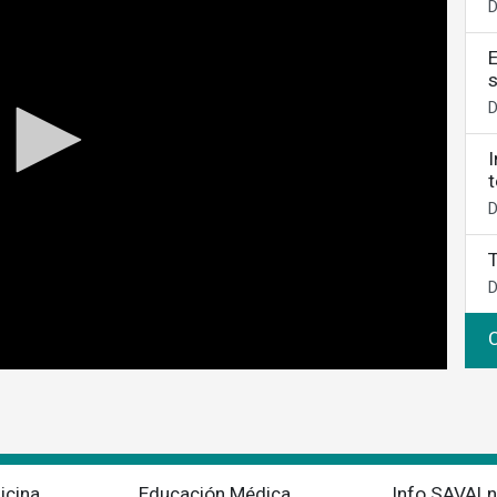
D
D
D
D
C
icina
Educación Médica
Info SAVALn