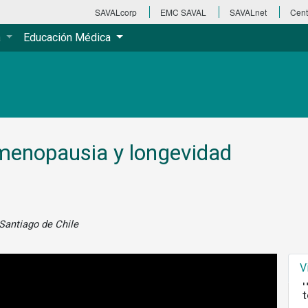
SAVALcorp
EMC SAVAL
SAVALnet
Cent
a
Educación Médica
D
D
 menopausia y longevidad
D
 Santiago de Chile
D
V