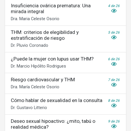
Insuficiencia ovárica prematura: Una
4 de 26
mirada integral
Dra. Maria Celeste Osorio
THM: criterios de elegibilidad y
5 de 26
estratificación de riesgo
Dr. Pluvio Coronado
¿Puede la mujer con lupus usar THM?
6 de 26
Dr. Marcio Hipólito Rodrigues
Riesgo cardiovascular y THM
7 de 26
Dra. María Celeste Osorio
Cómo hablar de sexualidad en la consulta
8 de 26
Dr. Gustavo Litterio
Deseo sexual hipoactivo: ¿mito, tabú o
9 de 26
realidad médica?