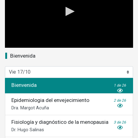
0
seconds
Bienvenida
of
0
seconds
Bienvenida
1 de 26
Epidemiologia del envejecimiento
2 de 26
Dra. Margot Acuña
Fisiología y diagnóstico de la menopausia
3 de 26
Dr. Hugo Salinas