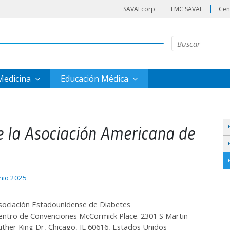
SAVALcorp
EMC SAVAL
Cen
 Medicina
Educación Médica
de la Asociación Americana de
unio 2025
sociación Estadounidense de Diabetes
entro de Convenciones McCormick Place. 2301 S Martin
uther King Dr, Chicago, IL 60616, Estados Unidos