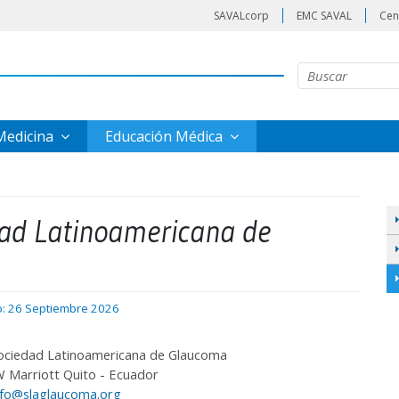
SAVALcorp
EMC SAVAL
Cen
 Medicina
Educación Médica
dad Latinoamericana de
o: 26 Septiembre 2026
ociedad Latinoamericana de Glaucoma
W Marriott Quito - Ecuador
nfo@slaglaucoma.org