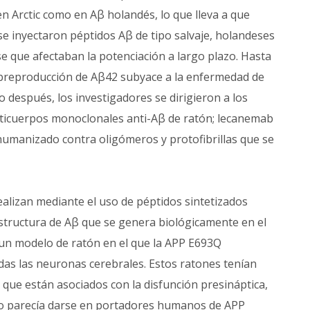
 en Arctic como en Aβ holandés, lo que lleva a que
e inyectaron péptidos Aβ de tipo salvaje, holandeses
e que afectaban la potenciación a largo plazo. Hasta
breproducción de Aβ42 subyace a la enfermedad de
 después, los investigadores se dirigieron a los
nticuerpos monoclonales anti-Aβ de ratón; lecanemab
umanizado contra oligómeros y protofibrillas que se
alizan mediante el uso de péptidos sintetizados
estructura de Aβ que se genera biológicamente en el
 un modelo de ratón en el que la APP E693Q
as las neuronas cerebrales. Estos ratones tenían
que están asociados con la disfunción presináptica,
smo parecía darse en portadores humanos de APP