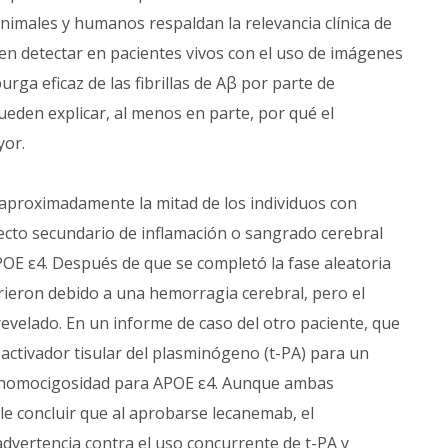
animales y humanos respaldan la relevancia clínica de
n detectar en pacientes vivos con el uso de imágenes
purga eficaz de las fibrillas de Aβ por parte de
eden explicar, al menos en parte, por qué el
yor.
aproximadamente la mitad de los individuos con
ecto secundario de inflamación o sangrado cerebral
OE ε4. Después de que se completó la fase aleatoria
rieron debido a una hemorragia cerebral, pero el
evelado. En un informe de caso del otro paciente, que
activador tisular del plasminógeno (t-PA) para un
ó homocigosidad para APOE ε4. Aunque ambas
e concluir que al aprobarse lecanemab, el
dvertencia contra el uso concurrente de t-PA y