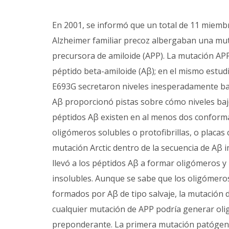
En 2001, se informó que un total de 11 miemb
Alzheimer familiar precoz albergaban una muta
precursora de amiloide (APP). La mutación APP
péptido beta-amiloide (Aβ); en el mismo estud
E693G secretaron niveles inesperadamente bajos
Aβ proporcionó pistas sobre cómo niveles baj
péptidos Aβ existen en al menos dos conform
oligómeros solubles o protofibrillas, o placas 
mutación Arctic dentro de la secuencia de Aβ im
llevó a los péptidos Aβ a formar oligómeros y p
insolubles. Aunque se sabe que los oligómeros
formados por Aβ de tipo salvaje, la mutación 
cualquier mutación de APP podría generar oli
preponderante. La primera mutación patógena