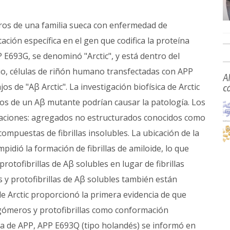
ros de una familia sueca con enfermedad de
ción específica en el gen que codifica la proteína
 E693G, se denominó "Arctic", y está dentro del
io, células de riñón humano transfectadas con APP
A
 de "Aβ Arctic". La investigación biofísica de Arctic
c
os de un Aβ mutante podrían causar la patología. Los
aciones: agregados no estructurados conocidos como
compuestas de fibrillas insolubles. La ubicación de la
pidió la formación de fibrillas de amiloide, lo que
rotofibrillas de Aβ solubles en lugar de fibrillas
 y protofibrillas de Aβ solubles también están
de Arctic proporcionó la primera evidencia de que
gómeros y protofibrillas como conformación
 de APP, APP E693Q (tipo holandés) se informó en