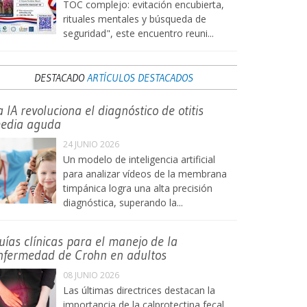
TOC complejo: evitación encubierta,
rituales mentales y búsqueda de
seguridad", este encuentro reuni...
DESTACADO
ARTÍCULOS DESTACADOS
a IA revoluciona el diagnóstico de otitis
edia aguda
24 JUNIO 2026
Un modelo de inteligencia artificial
para analizar vídeos de la membrana
timpánica logra una alta precisión
diagnóstica, superando la...
uías clínicas para el manejo de la
nfermedad de Crohn en adultos
08 JUNIO 2026
Las últimas directrices destacan la
importancia de la calprotectina fecal