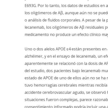
E693G. Por lo tanto, los datos de estudios en 
los oligómeros de Aβ, aunque aún no se puede
o análisis de fluidos corporales. A pesar de la 
lecanemab, los oligómeros de Aβ residuales pu
medicamento no produce un efecto clínico ma
Uno o dos alelos APOE ε4 están presentes en 
alzhéimer, y en el ensayo de lecanemab, un ef
aparentemente se relacionó con la dosis de AP
del estudio, dos pacientes bajo lecanemab mu
estado de APOE de uno de ellos aún no se ha r
tuvo hemorragias cerebrales mientras recibía 
accidente cerebrovascular agudo, se observ
situaciones fueron complejas, parece razonabl
consentimiento informado podría incluir una a