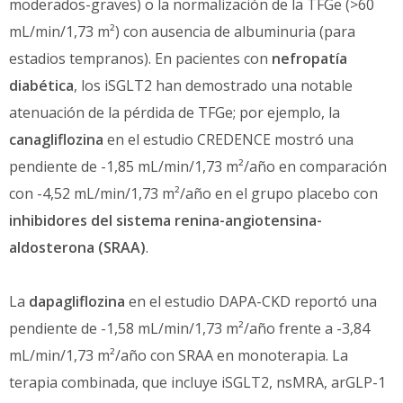
moderados-graves) o la normalización de la TFGe (>60
mL/min/1,73 m²) con ausencia de albuminuria (para
estadios tempranos). En pacientes con
nefropatía
diabética
, los iSGLT2 han demostrado una notable
atenuación de la pérdida de TFGe; por ejemplo, la
canagliflozina
en el estudio CREDENCE mostró una
pendiente de -1,85 mL/min/1,73 m²/año en comparación
con -4,52 mL/min/1,73 m²/año en el grupo placebo con
inhibidores del sistema renina-angiotensina-
aldosterona (SRAA)
.
La
dapagliflozina
en el estudio DAPA-CKD reportó una
pendiente de -1,58 mL/min/1,73 m²/año frente a -3,84
mL/min/1,73 m²/año con SRAA en monoterapia. La
terapia combinada, que incluye iSGLT2, nsMRA, arGLP-1