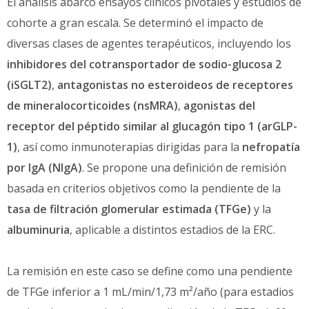
El análisis abarcó ensayos clínicos pivotales y estudios de
cohorte a gran escala. Se determinó el impacto de
diversas clases de agentes terapéuticos, incluyendo los
inhibidores del cotransportador de sodio-glucosa 2
(iSGLT2)
,
antagonistas no esteroideos de receptores
de mineralocorticoides (nsMRA)
,
agonistas del
receptor del péptido similar al glucagón tipo 1 (arGLP-
1)
, así como inmunoterapias dirigidas para la
nefropatía
por IgA (NIgA)
. Se propone una definición de remisión
basada en criterios objetivos como la pendiente de la
tasa de filtración glomerular estimada (TFGe)
y la
albuminuria
, aplicable a distintos estadios de la ERC.
La remisión en este caso se define como una pendiente
de TFGe inferior a 1 mL/min/1,73 m²/año (para estadios