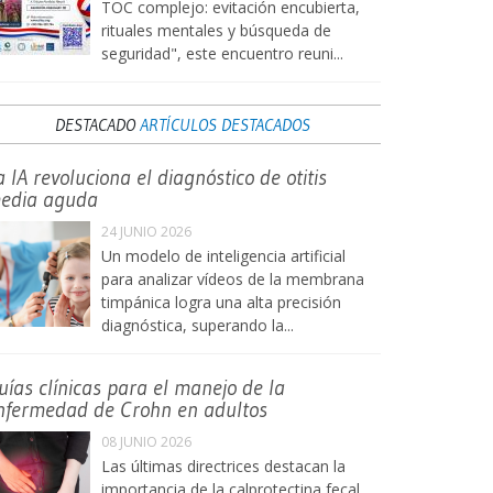
TOC complejo: evitación encubierta,
rituales mentales y búsqueda de
seguridad", este encuentro reuni...
DESTACADO
ARTÍCULOS DESTACADOS
a IA revoluciona el diagnóstico de otitis
edia aguda
24 JUNIO 2026
Un modelo de inteligencia artificial
para analizar vídeos de la membrana
timpánica logra una alta precisión
diagnóstica, superando la...
uías clínicas para el manejo de la
nfermedad de Crohn en adultos
08 JUNIO 2026
Las últimas directrices destacan la
importancia de la calprotectina fecal