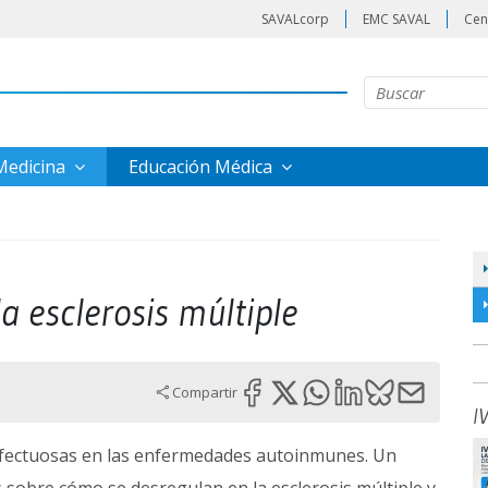
SAVALcorp
EMC SAVAL
Cen
 Medicina
Educación Médica
a esclerosis múltiple
Compartir
I
defectuosas en las enfermedades autoinmunes. Un