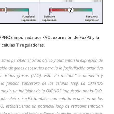
OXPHOS impulsada por FAO, expresión de FoxP3 y la
s células T reguladoras.
so sano perciben el ácido oleico y aumentan la expresión de
ión de genes necesarios para la la fosforilación oxidativa
s ácidos grasos (FAO). Esta vía metabólica aumenta y
o la función supresora de las células Treg. La OXPHOS
omoxir, un inhibidor de la OXPHOS impulsada por la FAO,
ido oleico. FoxP3 también aumenta la expresión de los
 estableciendo un potencial loop de retroalimentación
ido oleico en el tejido adiposo de pacientes con esclerosis