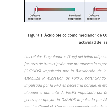
Figura 1. Ácido oleico como mediador de 
actividad de la
Las células T reguladoras (Treg) del tejido adipo
factores de transcripción que promueven la expres
(OXPHOS) impulsada por la β-oxidación de lo
estabiliza la expresión de FoxP3, potenciand
impulsada por la FAO es necesaria porque, el et
bloquea el aumento de FoxP3 impulsado por ác
genes que apoyan la OXPHOS impulsada por FAO,
positiva (Panel A). Una menor concentración de ác