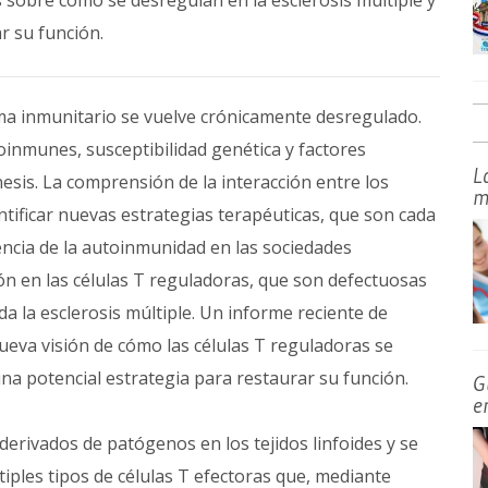
 sobre cómo se desregulan en la esclerosis múltiple y
r su función.
ma inmunitario se vuelve crónicamente desregulado.
inmunes, susceptibilidad genética y factores
L
esis. La comprensión de la interacción entre los
m
ntificar nuevas estrategias terapéuticas, que son cada
encia de la autoinmunidad en las sociedades
ón en las células T reguladoras, que son defectuosas
 la esclerosis múltiple. Un informe reciente de
va visión de cómo las células T reguladoras se
una potencial estrategia para restaurar su función.
G
e
erivados de patógenos en los tejidos linfoides y se
tiples tipos de células T efectoras que, mediante