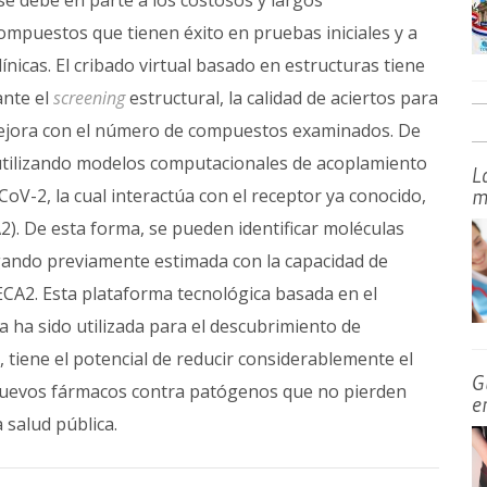
se debe en parte a los costosos y largos
ompuestos que tienen éxito en pruebas iniciales y a
línicas. El cribado virtual basado en estructuras tiene
ante el
screening
estructural, la calidad de aciertos para
mejora con el número de compuestos examinados. De
 utilizando modelos computacionales de acoplamiento
L
CoV-2, la cual interactúa con el receptor ya conocido,
m
2). De esta forma, se pueden identificar moléculas
ligando previamente estimada con la capacidad de
y ECA2. Esta plataforma tecnológica basada en el
ya ha sido utilizada para el descubrimiento de
 tiene el potencial de reducir considerablemente el
G
 nuevos fármacos contra patógenos que no pierden
e
 salud pública.