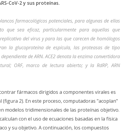
SARS-CoV-2 y sus proteínas.
lancos farmacológicos potenciales, para algunas de ellas
o que sea eficaz, particularmente para aquellas que
 replicativo del virus y para las que carecen de homólogos
an la glucoproteína de espícula, las proteasas de tipo
a dependiente de ARN. ACE2 denota la enzima convertidora
ctural; ORF, marco de lectura abierto; y la RdRP, ARN
contrar fármacos dirigidos a componentes virales es
al (figura 2). En este proceso, computadoras "acoplan"
n modelos tridimensionales de las proteínas objetivo.
alculan con el uso de ecuaciones basadas en la física
maco y su objetivo. A continuación, los compuestos