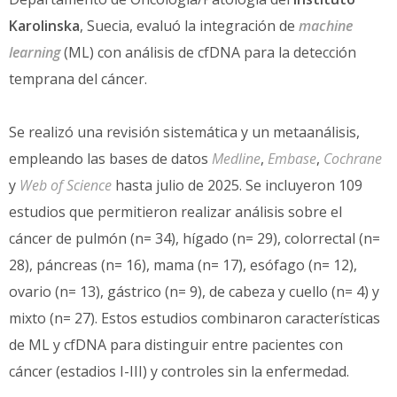
Karolinska
, Suecia, evaluó la integración de
machine
learning
(ML) con análisis de cfDNA para la detección
temprana del cáncer.
Se realizó una revisión sistemática y un metaanálisis,
empleando las bases de datos
Medline
,
Embase
,
Cochrane
y
Web of Science
hasta julio de 2025. Se incluyeron 109
estudios que permitieron realizar análisis sobre el
cáncer de pulmón (n= 34), hígado (n= 29), colorrectal (n=
28), páncreas (n= 16), mama (n= 17), esófago (n= 12),
ovario (n= 13), gástrico (n= 9), de cabeza y cuello (n= 4) y
mixto (n= 27). Estos estudios combinaron características
de ML y cfDNA para distinguir entre pacientes con
cáncer (estadios I-III) y controles sin la enfermedad.