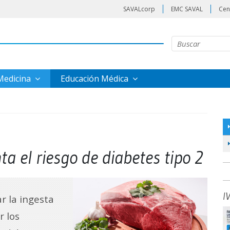
SAVALcorp
EMC SAVAL
Cen
 Medicina
Educación Médica
 el riesgo de diabetes tipo 2
I
r la ingesta
r los