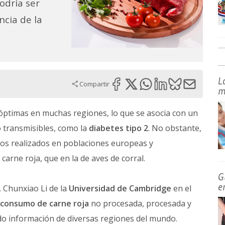
odría ser
ncia de la
L
Compartir
m
ptimas en muchas regiones, lo que se asocia con un
 transmisibles, como la
diabetes tipo 2
. No obstante,
ios realizados en poblaciones europeas y
arne roja, que en la de aves de corral.
G
e
a. Chunxiao Li de la
Universidad de Cambridge
en el
consumo de carne roja
no procesada, procesada y
ndo información de diversas regiones del mundo.