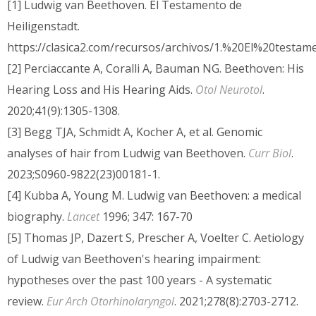
[1] Ludwig van Beethoven. El Testamento de
Heiligenstadt.
https://clasica2.com/recursos/archivos/1.%20El%20testa
[2] Perciaccante A, Coralli A, Bauman NG. Beethoven: His
Hearing Loss and His Hearing Aids.
Otol Neurotol
.
2020;41(9):1305-1308.
[3] Begg TJA, Schmidt A, Kocher A, et al. Genomic
analyses of hair from Ludwig van Beethoven.
Curr Biol
.
2023;S0960-9822(23)00181-1.
[4] Kubba A, Young M. Ludwig van Beethoven: a medical
biography.
Lancet
1996; 347: 167-70
[5] Thomas JP, Dazert S, Prescher A, Voelter C. Aetiology
of Ludwig van Beethoven's hearing impairment:
hypotheses over the past 100 years - A systematic
review.
Eur Arch Otorhinolaryngol
. 2021;278(8):2703-2712.