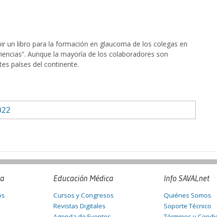
ibir un libro para la formación en glaucoma de los colegas en
eriencias”. Aunque la mayoría de los colaboradores son
ntes países del continente.
022
na
Educación Médica
Info SAVALnet
os
Cursos y Congresos
Quiénes Somos
Revistas Digitales
Soporte Técnico
Agenda de Eventos
Términos y Condi