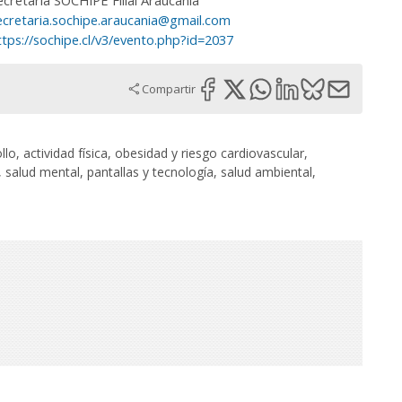
ecretaría SOCHIPE Filial Araucanía
ecretaria.sochipe.araucania@gmail.com
ttps://sochipe.cl/v3/evento.php?id=2037
Compartir
o, actividad física, obesidad y riesgo cardiovascular,
, salud mental, pantallas y tecnología, salud ambiental,