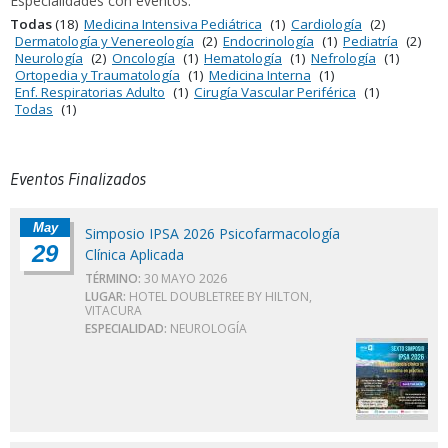
Especialidades con eventos:
Todas
(18)
Medicina Intensiva Pediátrica
(1)
Cardiología
(2)
Dermatología y Venereología
(2)
Endocrinología
(1)
Pediatría
(2)
Neurología
(2)
Oncología
(1)
Hematología
(1)
Nefrología
(1)
Ortopedia y Traumatología
(1)
Medicina Interna
(1)
Enf. Respiratorias Adulto
(1)
Cirugía Vascular Periférica
(1)
Todas
(1)
Eventos Finalizados
May
Simposio IPSA 2026 Psicofarmacología
29
Clínica Aplicada
TÉRMINO:
30 MAYO 2026
LUGAR:
HOTEL DOUBLETREE BY HILTON,
VITACURA
ESPECIALIDAD:
NEUROLOGÍA