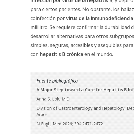
infección por virus de la hepatitis B
, y bepir
para ciertos pacientes. No obstante, los halla
coinfección por
virus de la inmunodeficienci
mililitro. Se requiere confirmar la durabilida
desarrollar alternativas para otros subgrupos.
simples, seguras, accesibles y asequibles para
con
hepatitis B crónica
en el mundo.
Fuente bibliográfica
A Major Step toward a Cure for Hepatitis B In
Anna S. Lok, M.D.
Division of Gastroenterology and Hepatology, Depa
Arbor
N Engl J Med 2026; 394:2471-2472