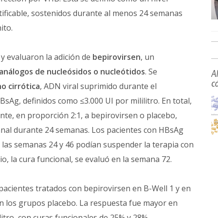
tificable, sostenidos durante al menos 24 semanas
ito.
y evaluaron la adición de
bepirovirsen
, un
análogos de nucleósidos o nucleótidos
. Se
A
c
no cirrótica
, ADN viral suprimido durante el
sAg, definidos como ≤3.000 UI por mililitro. En total,
te, en proporción 2:1, a bepirovirsen o placebo,
nal durante 24 semanas. Los pacientes con HBsAg
e las semanas 24 y 46 podían suspender la terapia con
o, la cura funcional, se evaluó en la semana 72.
 pacientes tratados con bepirovirsen en B-Well 1 y en
en los grupos placebo. La respuesta fue mayor en
itro, con curas funcionales de 25% y 28%,