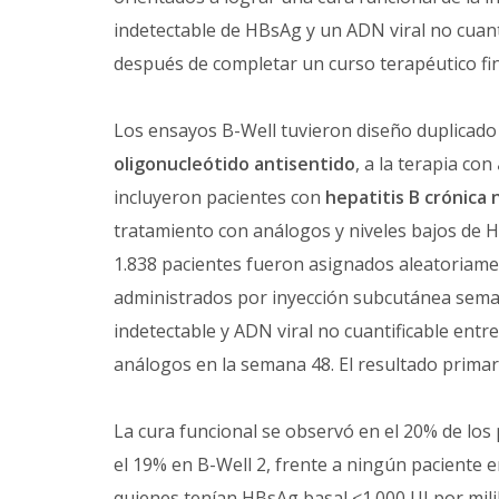
indetectable de HBsAg y un ADN viral no cuan
después de completar un curso terapéutico fin
Los ensayos B-Well tuvieron diseño duplicado 
oligonucleótido antisentido
, a la terapia con
incluyeron pacientes con
hepatitis B crónica
tratamiento con análogos y niveles bajos de HB
1.838 pacientes fueron asignados aleatoriamen
administrados por inyección subcutánea sema
indetectable y ADN viral no cuantificable entr
análogos en la semana 48. El resultado primari
La cura funcional se observó en el 20% de los
el 19% en B-Well 2, frente a ningún paciente 
quienes tenían HBsAg basal ≤1.000 UI por milil