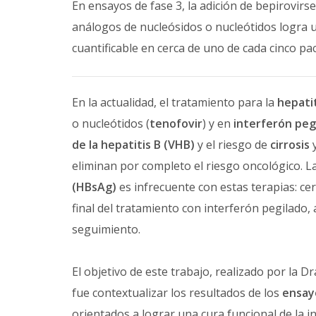
En ensayos de fase 3, la adición de bepirovir
análogos de nucleósidos o nucleótidos logra 
cuantificable en cerca de uno de cada cinco pa
En la actualidad, el tratamiento para la
hepatit
o nucleótidos (
tenofovir
) y en
interferón peg
de la hepatitis B (VHB)
y el riesgo de
cirrosis
eliminan por completo el riesgo oncológico. L
(HBsAg)
es infrecuente con estas terapias: cer
final del tratamiento con interferón pegilad
seguimiento.
El objetivo de este trabajo, realizado por la D
fue contextualizar los resultados de los
ensay
orientados a lograr una cura funcional de la i