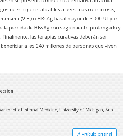
ovirsen se presenta como una alternativa atractiva
zgos no son generalizables a personas con cirrosis,
a humana (VIH)
o HBsAg basal mayor de 3.000 UI por
d de la pérdida de HBsAg con seguimiento prolongado y
 Finalmente, las terapias curativas deberán ser
 beneficiar a las 240 millones de personas que viven
fection
rtment of Internal Medicine, University of Michigan, Ann
Artículo original