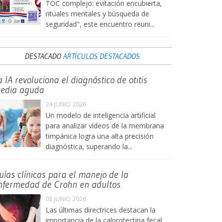
TOC complejo: evitación encubierta,
rituales mentales y búsqueda de
seguridad", este encuentro reuni...
DESTACADO
ARTÍCULOS DESTACADOS
a IA revoluciona el diagnóstico de otitis
edia aguda
24 JUNIO 2026
Un modelo de inteligencia artificial
para analizar vídeos de la membrana
timpánica logra una alta precisión
diagnóstica, superando la...
uías clínicas para el manejo de la
nfermedad de Crohn en adultos
08 JUNIO 2026
Las últimas directrices destacan la
importancia de la calprotectina fecal