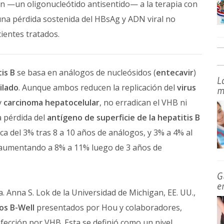
sen —un oligonucleótido antisentido— a la terapia con
una pérdida sostenida del HBsAg y ADN viral no
cientes tratados.
is B
se basa en análogos de nucleósidos (
entecavir
)
L
ilado
. Aunque ambos reducen la replicación del
virus
m
y
carcinoma hepatocelular
, no erradican el VHB ni
a pérdida del
antígeno de superficie de la hepatitis B
ca del 3% tras 8 a 10 años de análogos, y 3% a 4% al
o, aumentando a 8% a 11% luego de 3 años de
G
e
ra. Anna S. Lok de la Universidad de Michigan, EE. UU.,
os B-Well
presentados por Hou y colaboradores,
nfección por VHB. Esta se definió como un nivel