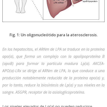
Fig. 1: Un oligonucleótido para la aterosclerosis.
En los hepatocitos, el ARNm de LPA se traduce en la proteína
apo(a), que forma un complejo con la apolipoproteína B
(apoB) para formar la partícula madura Lp(a). AKCEA-
APO(a)-LRx se dirige al ARNm de LPA, lo que conduce a una
producción notablemente reducida de la proteína apo(a) y,
por lo tanto, reduce la biosíntesis de Lp(a) y sus niveles en la
sangre. ASGPR, receptor de la asialoglicoproteína.
Los niveles elevados de Lp(a) no pueden reducirse