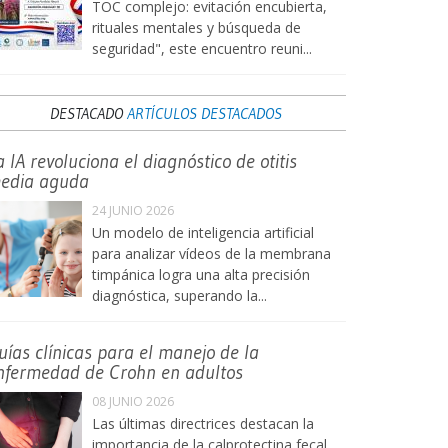
TOC complejo: evitación encubierta,
rituales mentales y búsqueda de
seguridad", este encuentro reuni...
DESTACADO
ARTÍCULOS DESTACADOS
a IA revoluciona el diagnóstico de otitis
edia aguda
24 JUNIO 2026
Un modelo de inteligencia artificial
para analizar vídeos de la membrana
timpánica logra una alta precisión
diagnóstica, superando la...
uías clínicas para el manejo de la
nfermedad de Crohn en adultos
08 JUNIO 2026
Las últimas directrices destacan la
importancia de la calprotectina fecal