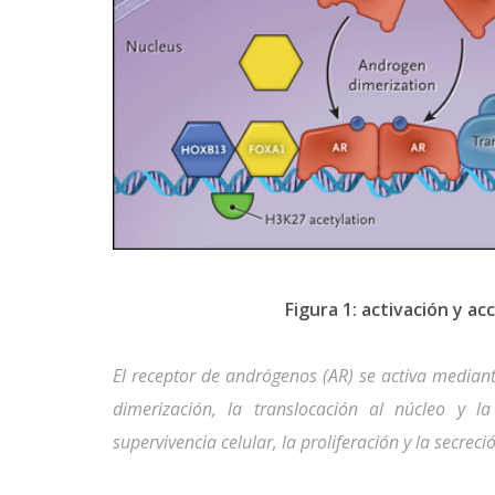
Figura 1: activación y a
El receptor de andrógenos (AR) se activa median
dimerización, la translocación al núcleo y l
supervivencia celular, la proliferación y la secreci