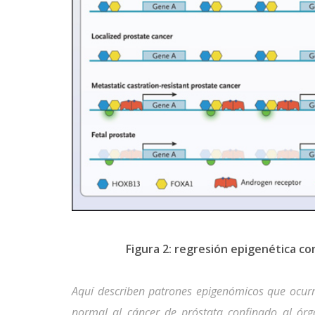
Figura 2: regresión epigenética co
Aquí describen patrones epigenómicos que ocurr
normal al cáncer de próstata confinado al órga