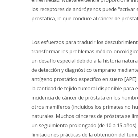
enfermedad. Nueva evidencia proporciona inf
los receptores de andrógenos puede "activar el
prostática, lo que conduce al cáncer de próstat
Los esfuerzos para traducir los descubrimiento
transformar los problemas médico-oncológico
un desafío especial debido a la historia natur
de detección y diagnóstico temprano mediante 
antígeno prostático específico en suero [APE] 
la cantidad de tejido tumoral disponible para 
incidencia de cáncer de próstata en los homb
otros mamíferos (incluidos los primates no h
naturales. Muchos cánceres de próstata se lim
un seguimiento prolongado (de 10 a 15 años) p
limitaciones prácticas de la obtención del tumor