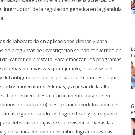
ormación sobre cómo el aumento de la actividad de
 interruptor" de la regulación genética en la glándula
a.
s de laboratorio en aplicaciones clínicas y para
L
s en preguntas de investigación se han convertido en
m
al del cáncer de próstata. Para empezar, los programas
pruebas no invasivas (por ejemplo, el análisis del
y del antígeno de cáncer prostático 3) han restringido
estudios moleculares. Además, y a pesar de la alta
res, la enfermedad está prácticamente ausente en
umanos en cautiverio), descartando modelos animales
G
e
itan al órgano cuando se diagnostican y se requiere
ara detectar ventajas de supervivencia. Dadas las
 y de la línea de tiempo, es difícil lograr muestras