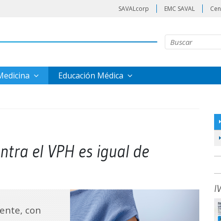
SAVALcorp
EMC SAVAL
Cen
 Medicina
Educación Médica
ntra el VPH es igual de
I
ente, con