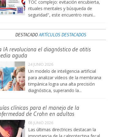
TOC complejo: evitación encubierta,
rituales mentales y búsqueda de
seguridad", este encuentro reuni...
DESTACADO
ARTÍCULOS DESTACADOS
a IA revoluciona el diagnóstico de otitis
edia aguda
24 JUNIO 2026
Un modelo de inteligencia artificial
para analizar vídeos de la membrana
timpánica logra una alta precisión
diagnóstica, superando la...
uías clínicas para el manejo de la
nfermedad de Crohn en adultos
08 JUNIO 2026
Las últimas directrices destacan la
importancia de la calprotectina fecal