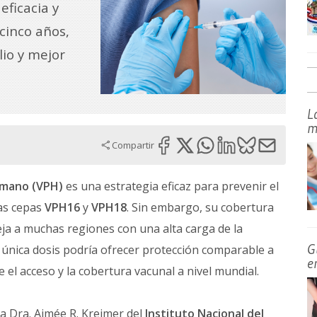
eficacia y
cinco años,
io y mejor
L
m
Compartir
umano (VPH)
es una estrategia eficaz para prevenir el
las cepas
VPH16
y
VPH18
. Sin embargo, su cobertura
eja a muchas regiones con una alta carga de la
G
 única dosis podría ofrecer protección comparable a
e
e el acceso y la cobertura vacunal a nivel mundial.
 la Dra. Aimée R. Kreimer del
Instituto Nacional del