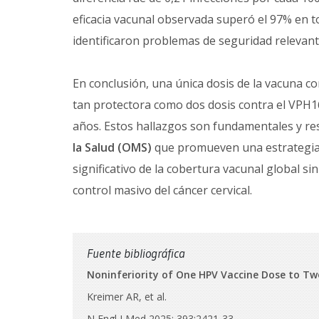
eficacia vacunal observada superó el 97% en t
identificaron problemas de seguridad relevant
En conclusión, una única dosis de la vacuna c
tan protectora como dos dosis contra el VPH1
años. Estos hallazgos son fundamentales y res
la Salud (OMS)
que promueven una estrategia d
significativo de la cobertura vacunal global si
control masivo del cáncer cervical.
Fuente bibliográfica
Noninferiority of One HPV Vaccine Dose to T
Kreimer AR, et al.
N Engl J Med 2025; 393:2421-33