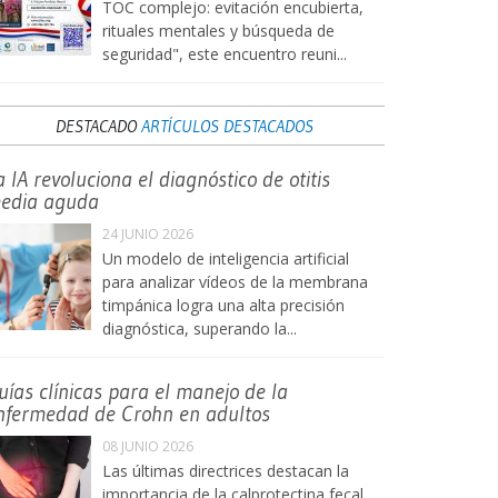
TOC complejo: evitación encubierta,
rituales mentales y búsqueda de
seguridad", este encuentro reuni...
DESTACADO
ARTÍCULOS DESTACADOS
a IA revoluciona el diagnóstico de otitis
edia aguda
24 JUNIO 2026
Un modelo de inteligencia artificial
para analizar vídeos de la membrana
timpánica logra una alta precisión
diagnóstica, superando la...
uías clínicas para el manejo de la
nfermedad de Crohn en adultos
08 JUNIO 2026
Las últimas directrices destacan la
importancia de la calprotectina fecal