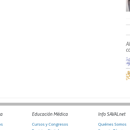
A
c
na
Educación Médica
Info SAVALnet
os
Cursos y Congresos
Quiénes Somos