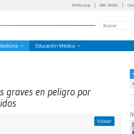
SAVALcorp
EMC SAVAL
Cen
 Medicina
Educación Médica
s graves en peligro por
idos
I
Volver