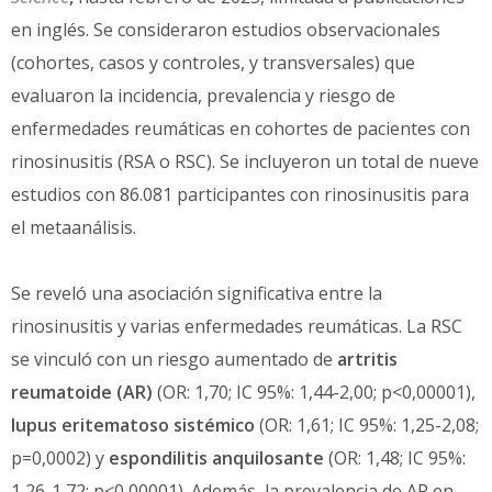
en inglés. Se consideraron estudios observacionales
(cohortes, casos y controles, y transversales) que
evaluaron la incidencia, prevalencia y riesgo de
enfermedades reumáticas en cohortes de pacientes con
rinosinusitis (RSA o RSC). Se incluyeron un total de nueve
estudios con 86.081 participantes con rinosinusitis para
el metaanálisis.
Se reveló una asociación significativa entre la
rinosinusitis y varias enfermedades reumáticas. La RSC
se vinculó con un riesgo aumentado de
artritis
reumatoide (AR)
(OR: 1,70; IC 95%: 1,44-2,00; p<0,00001),
lupus eritematoso sistémico
(OR: 1,61; IC 95%: 1,25-2,08;
p=0,0002) y
espondilitis anquilosante
(OR: 1,48; IC 95%:
1,26-1,72; p<0,00001). Además, la prevalencia de AR en