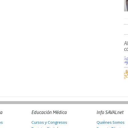
A
c
na
Educación Médica
Info SAVALnet
os
Cursos y Congresos
Quiénes Somos