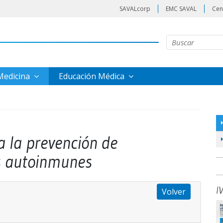
SAVALcorp
EMC SAVAL
Cen
 Medicina
Educación Médica
a la prevención de
s autoinmunes
I
Volver