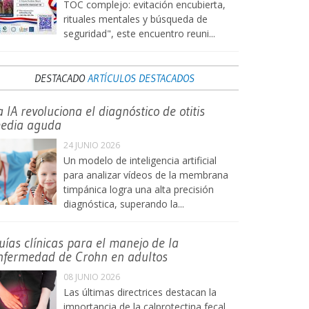
TOC complejo: evitación encubierta,
rituales mentales y búsqueda de
seguridad", este encuentro reuni...
DESTACADO
ARTÍCULOS DESTACADOS
a IA revoluciona el diagnóstico de otitis
edia aguda
24 JUNIO 2026
Un modelo de inteligencia artificial
para analizar vídeos de la membrana
timpánica logra una alta precisión
diagnóstica, superando la...
uías clínicas para el manejo de la
nfermedad de Crohn en adultos
08 JUNIO 2026
Las últimas directrices destacan la
importancia de la calprotectina fecal