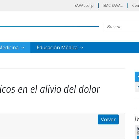
SAVALcorp
EMC SAVAL
Cen
 Medicina
Educación Médica
cos en el alivio del dolor
I
Volver