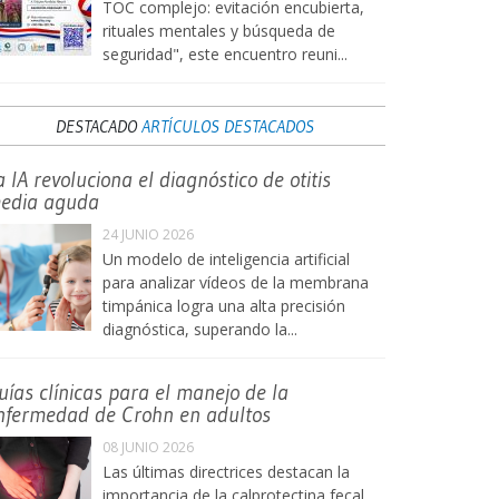
TOC complejo: evitación encubierta,
rituales mentales y búsqueda de
seguridad", este encuentro reuni...
DESTACADO
ARTÍCULOS DESTACADOS
a IA revoluciona el diagnóstico de otitis
edia aguda
24 JUNIO 2026
Un modelo de inteligencia artificial
para analizar vídeos de la membrana
timpánica logra una alta precisión
diagnóstica, superando la...
uías clínicas para el manejo de la
nfermedad de Crohn en adultos
08 JUNIO 2026
Las últimas directrices destacan la
importancia de la calprotectina fecal