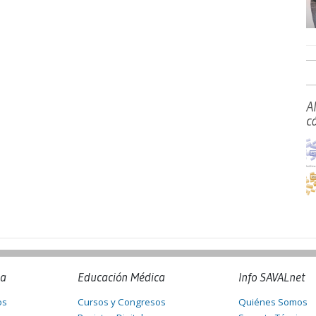
A
c
na
Educación Médica
Info SAVALnet
os
Cursos y Congresos
Quiénes Somos