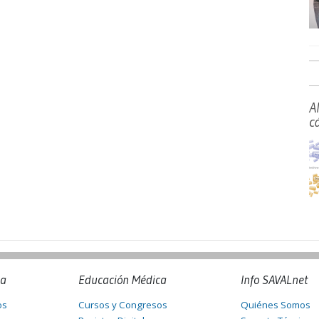
A
c
na
Educación Médica
Info SAVALnet
os
Cursos y Congresos
Quiénes Somos