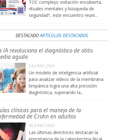
TOC complejo: evitación encubierta,
rituales mentales y búsqueda de
seguridad", este encuentro reuni...
DESTACADO
ARTÍCULOS DESTACADOS
a IA revoluciona el diagnóstico de otitis
edia aguda
24 JUNIO 2026
Un modelo de inteligencia artificial
para analizar vídeos de la membrana
timpánica logra una alta precisión
diagnóstica, superando la...
uías clínicas para el manejo de la
nfermedad de Crohn en adultos
08 JUNIO 2026
Las últimas directrices destacan la
importancia de la calprotectina fecal