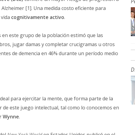
P
Alzheimer [1]. Una medida costo eficiente para
 vida
cognitivamente activo
.
s en este grupo de la población estimó que las
ibros, jugar damas y completar crucigramas u otros
identes de demencia en 46% durante un período medio
D
ideal para ejercitar la mente, que forma parte de la
r de este juego intelectual, tal como lo conocemos en
r Wynne
.
del
New York World
en Estados Unidos publicó en el