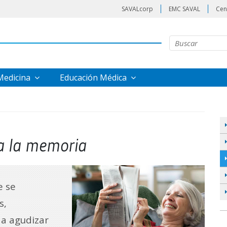
SAVALcorp
EMC SAVAL
Cen
 Medicina
Educación Médica
a la memoria
e se
s,
 a agudizar