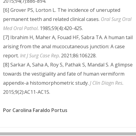
2015;94(7):886-894.
[6] Grover PS, Lorton L. The incidence of unerupted
permanent teeth and related clinical cases.
Oral Surg Oral
Med Oral Pathol
. 1985;59(4):420-425.
[7] Ibrahim H, Maher A, Fouad HF, Sabra TA. A human tail
arising from the anal mucocutaneous junction: A case
report.
Int J Surg Case Rep
. 2021;86:106228.
[8] Sarkar A, Saha A, Roy S, Pathak S, Mandal S. A glimpse
towards the vestigiality and fate of human vermiform
appendix-a histomorphometric study.
J Clin Diagn Res
.
2015;9(2):AC11-AC15.
Por Carolina Faraldo Portus