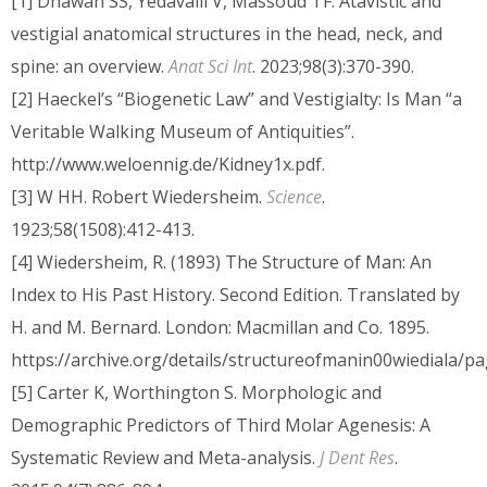
[1] Dhawan SS, Yedavalli V, Massoud TF. Atavistic and
vestigial anatomical structures in the head, neck, and
spine: an overview.
Anat Sci Int
. 2023;98(3):370-390.
[2] Haeckel’s “Biogenetic Law” and Vestigialty: Is Man “a
Veritable Walking Museum of Antiquities”.
http://www.weloennig.de/Kidney1x.pdf.
[3] W HH. Robert Wiedersheim.
Science
.
1923;58(1508):412-413.
[4] Wiedersheim, R. (1893) The Structure of Man: An
Index to His Past History. Second Edition. Translated by
H. and M. Bernard. London: Macmillan and Co. 1895.
https://archive.org/details/structureofmanin00wiediala/
[5] Carter K, Worthington S. Morphologic and
Demographic Predictors of Third Molar Agenesis: A
Systematic Review and Meta-analysis.
J Dent Res
.