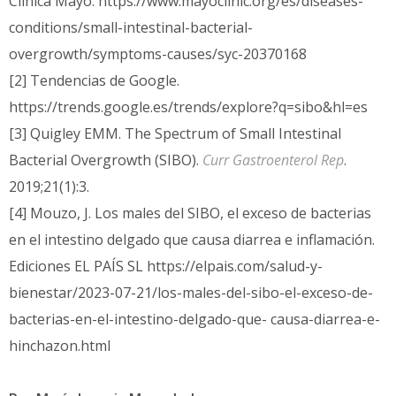
Clínica Mayo. https://www.mayoclinic.org/es/diseases-
conditions/small-intestinal-bacterial-
overgrowth/symptoms-causes/syc-20370168
[2] Tendencias de Google.
https://trends.google.es/trends/explore?q=sibo&hl=es
[3] Quigley EMM. The Spectrum of Small Intestinal
Bacterial Overgrowth (SIBO).
Curr Gastroenterol Rep
.
2019;21(1):3.
[4] Mouzo, J. Los males del SIBO, el exceso de bacterias
en el intestino delgado que causa diarrea e inflamación.
Ediciones EL PAÍS SL https://elpais.com/salud-y-
bienestar/2023-07-21/los-males-del-sibo-el-exceso-de-
bacterias-en-el-intestino-delgado-que- causa-diarrea-e-
hinchazon.html