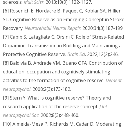
sclerosis.
Mult Scler
. 2013;19(9):1122-1127.
[6] Rosenich E, Hordacre B, Paquet C, Koblar SA, Hillier
SL. Cognitive Reserve as an Emerging Concept in Stroke
Recovery.
Neurorehabil Neural Repair
. 2020;34(3):187-199.
[7] Cabib S, Latagliata C, Orsini C. Role of Stress-Related
Dopamine Transmission in Building and Maintaining a
Protective Cognitive Reserve.
Brain Sci
. 2022;12(2):246.
[8] Baldivia B, Andrade VM, Bueno OFA. Contribution of
education, occupation and cognitively stimulating
activities to the formation of cognitive reserve.
Dement
Neuropsychol
. 2008;2(3):173-182.
[9] Stern Y. What is cognitive reserve? Theory and
research application of the reserve concept.
J Int
Neuropsychol Soc
. 2002;8(3):448-460.
[10] Almeida-Meza P, Richards M, Cadar D. Moderating