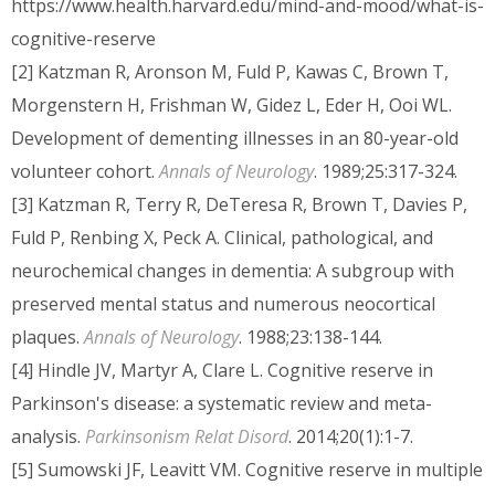
https://www.health.harvard.edu/mind-and-mood/what-is-
cognitive-reserve
[2] Katzman R, Aronson M, Fuld P, Kawas C, Brown T,
Morgenstern H, Frishman W, Gidez L, Eder H, Ooi WL.
Development of dementing illnesses in an 80-year-old
volunteer cohort.
Annals of Neurology
. 1989;25:317-324.
[3] Katzman R, Terry R, DeTeresa R, Brown T, Davies P,
Fuld P, Renbing X, Peck A. Clinical, pathological, and
neurochemical changes in dementia: A subgroup with
preserved mental status and numerous neocortical
plaques.
Annals of Neurology
. 1988;23:138-144.
[4] Hindle JV, Martyr A, Clare L. Cognitive reserve in
Parkinson's disease: a systematic review and meta-
analysis.
Parkinsonism Relat Disord
. 2014;20(1):1-7.
[5] Sumowski JF, Leavitt VM. Cognitive reserve in multiple