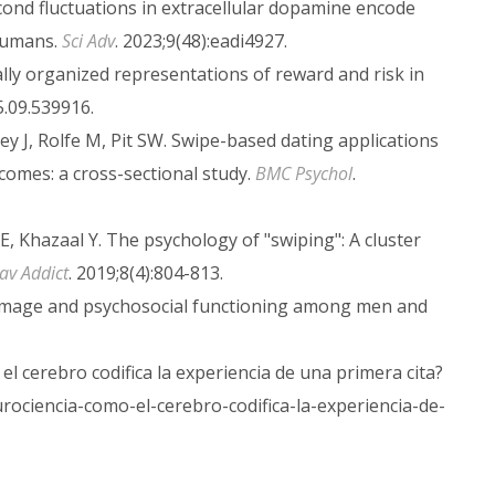
econd fluctuations in extracellular dopamine encode
humans.
Sci Adv
. 2023;9(48):eadi4927.
ally organized representations of reward and risk in
5.09.539916.
ey J, Rolfe M, Pit SW. Swipe-based dating applications
comes: a cross-sectional study.
BMC Psychol
.
E, Khazaal Y. The psychology of "swiping": A cluster
av Addict
. 2019;8(4):804-813.
dy image and psychosocial functioning among men and
 el cerebro codifica la experiencia de una primera cita?
eurociencia-como-el-cerebro-codifica-la-experiencia-de-