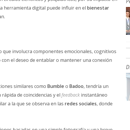
P
 herramienta digital puede influir en el
bienestar
an.
o que involucra componentes emocionales, cognitivos
do con el deseo de entablar o mantener una conexión
D
aciones similares como
Bumble
o
Badoo
, tendría un
 rápida de coincidencias y el
feedback
instantáneo
milar a la que se observa en las
redes sociales
, donde
isiones basadas en una simple fotografía y una breve