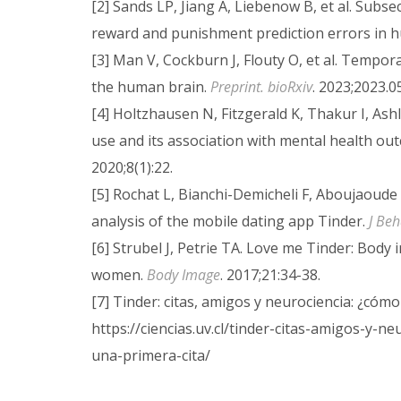
[2] Sands LP, Jiang A, Liebenow B, et al. Subs
reward and punishment prediction errors in 
[3] Man V, Cockburn J, Flouty O, et al. Tempor
the human brain.
Preprint. bioRxiv
. 2023;2023.0
[4] Holtzhausen N, Fitzgerald K, Thakur I, Ashl
use and its association with mental health out
2020;8(1):22.
[5] Rochat L, Bianchi-Demicheli F, Aboujaoude 
analysis of the mobile dating app Tinder.
J Beh
[6] Strubel J, Petrie TA. Love me Tinder: Bo
women.
Body Image
. 2017;21:34-38.
[7] Tinder: citas, amigos y neurociencia: ¿cómo
https://ciencias.uv.cl/tinder-citas-amigos-y-n
una-primera-cita/