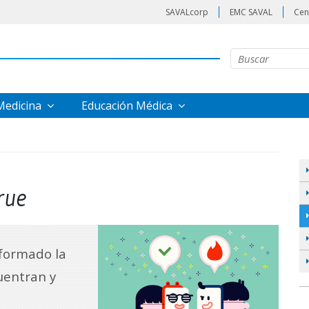
SAVALcorp
EMC SAVAL
Cen
 Medicina
Educación Médica
rue
sformado la
uentran y