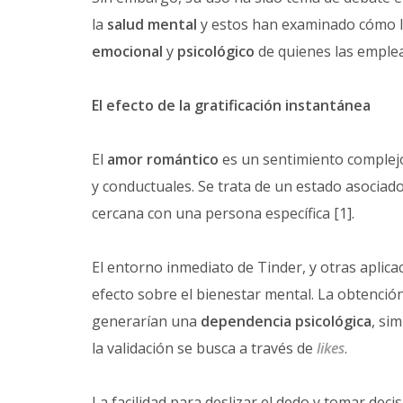
la
salud mental
y estos han examinado cómo la
emocional
y
psicológico
de quienes las emple
El efecto de la gratificación instantánea
El
amor romántico
es un sentimiento complej
y conductuales. Se trata de un estado asocia
cercana con una persona específica [1].
El entorno inmediato de Tinder, y otras aplic
efecto sobre el bienestar mental. La obtención
generarían una
dependencia psicológica
, si
la validación se busca a través de
likes
.
La facilidad para deslizar el dedo y tomar dec