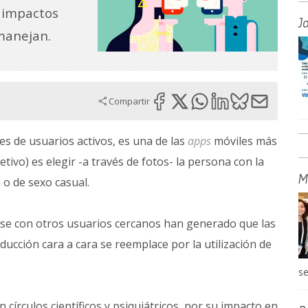
 impactos
J
manejan.
Compartir
es de usuarios activos, es una de las
apps
móviles más
tivo) es elegir -a través de fotos- la persona con la
M
o de sexo casual.
ularse con otros usuarios cercanos han generado que las
ducción cara a cara se reemplace por la utilización de
se
círculos científicos y psiquiátricos, por su impacto en