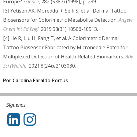
Europe?
Science
, 282 (5387) (1998), p. 239.
[3] Yetisen AK, Moreddu R, Seifi S, et al. Dermal Tattoo
Biosensors for Colorimetric Metabolite Detection.
Angew
Chem Int Ed Engl
. 2019;58(31):10506-10513.
[4] He R, Liu H, Fang T, et al. A Colorimetric Dermal
Tattoo Biosensor Fabricated by Microneedle Patch for
Multiplexed Detection of Health-Related Biomarkers.
Adv
Sci (Weinh)
. 2021;8(24):e2103030.
Por Carolina Faraldo Portus
Síguenos