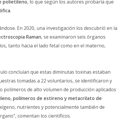
e polietileno
, lo que según los autores probaría que
ófica
.
ndose. En 2020, una investigación los descubrió en la
ectroscopia Raman
, se examinaron seis órganos
s, tanto hacia el lado fetal como en el materno,
culo concluían que estas diminutas toxinas estaban
uestras tomadas a 22 voluntarios, se identificaron y
ro polímeros de alto volumen de producción aplicados
tileno, polímeros de estireno y metacrilato de
 oxígeno, nutrientes y potencialmente también de
órgano", comentan los científicos.