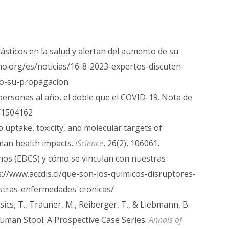
lásticos en la salud y alertan del aumento de su
o.org/es/noticias/16-8-2023-expertos-discuten-
to-su-propagacion
ersonas al año, el doble que el COVID-19. Nota de
2/1504162
nto uptake, toxicity, and molecular targets of
uman health impacts.
iScience
, 26(2), 106061.
inos (EDCS) y cómo se vinculan con nuestras
://www.accdis.cl/que-son-los-quimicos-disruptores-
stras-enfermedades-cronicas/
csics, T., Trauner, M., Reiberger, T., & Liebmann, B.
Human Stool: A Prospective Case Series.
Annals of