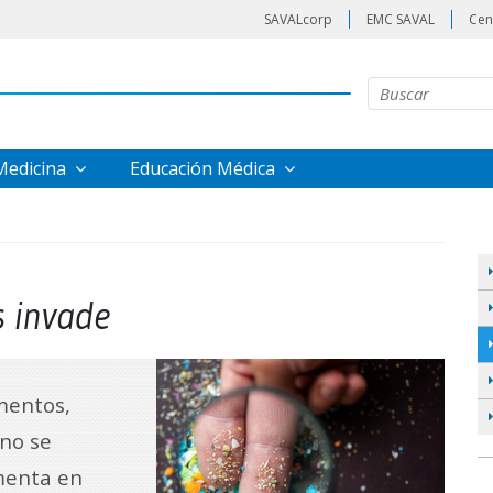
SAVALcorp
EMC SAVAL
Cen
 Medicina
Educación Médica
 invade
imentos,
 no se
menta en