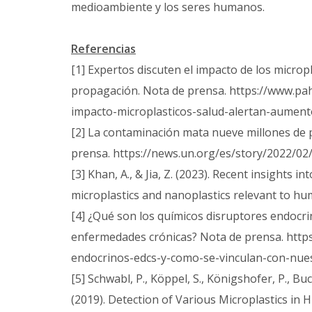
medioambiente y los seres humanos.
Referencias
[1] Expertos discuten el impacto de los microp
propagación. Nota de prensa. https://www.pah
impacto-microplasticos-salud-alertan-aumen
[2] La contaminación mata nueve millones de p
prensa. https://news.un.org/es/story/2022/0
[3] Khan, A., & Jia, Z. (2023). Recent insights i
microplastics and nanoplastics relevant to h
[4] ¿Qué son los químicos disruptores endocr
enfermedades crónicas? Nota de prensa. https
endocrinos-edcs-y-como-se-vinculan-con-nue
[5] Schwabl, P., Köppel, S., Königshofer, P., Bu
(2019). Detection of Various Microplastics in 