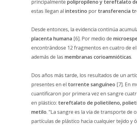
principalmente
polipropileno y tereftalato d
estas llegan al
intestino
por
transferencia tr
Desde entonces, la evidencia continúa acumulá
placenta humana
[6]. Por medio de
microesp
encontrándose 12 fragmentos en cuatro de ello
además de las
membranas corioamnióticas
.
Dos años más tarde, los resultados de un artí
presentes en el
torrente sanguíneo
[7]. En m
cuantificaron por primera vez en sangre cuat
en plástico:
tereftalato de polietileno, polie
metilo
. "La sangre es la vía de transporte de
partículas de plástico hacia cualquier tejido y 