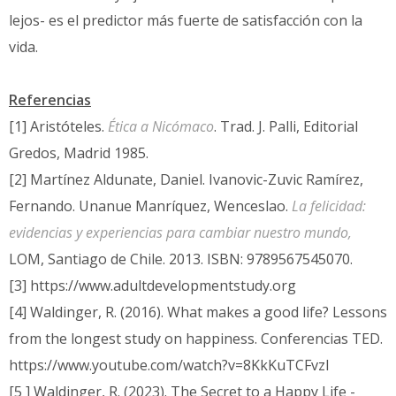
lejos- es el predictor más fuerte de satisfacción con la
vida.
Referencias
[1] Aristóteles.
Ética a Nicómaco
. Trad. J. Palli, Editorial
Gredos, Madrid 1985.
[2] Martínez Aldunate, Daniel. Ivanovic-Zuvic Ramírez,
Fernando. Unanue Manríquez, Wenceslao.
La felicidad:
evidencias y experiencias para cambiar nuestro mundo,
LOM, Santiago de Chile. 2013. ISBN: 9789567545070.
[3] https://www.adultdevelopmentstudy.org
[4] Waldinger, R. (2016). What makes a good life? Lessons
from the longest study on happiness. Conferencias TED.
https://www.youtube.com/watch?v=8KkKuTCFvzI
[5 ] Waldinger, R. (2023). The Secret to a Happy Life -