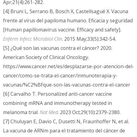
Apr;21(4):261-282.
[4] Bruni L, Serrano B, Bosch X, Castellsagué X. Vacuna
frente al virus del papiloma humano. Eficacia y seguridad
[Human papillomavirus vaccine. Efficacy and safety].
Enferm Infecc Microbiol Clin
. 2015 May;33(5):342-54.
[5] ¿Qué son las vacunas contra el cáncer? 2020.
American Society of Clinical Oncology.
https://www.cancer.net/es/desplazarse-por-atencion-del-
cancer/como-se-trata-el-cancer/inmunoterapia-y-
vacunas/%C2%BFque-son-las-vacunas-contra-el-cancer
[6] Carvalho T. Personalized anti-cancer vaccine
combining mRNA and immunotherapy tested in
melanoma trial.
Nat Med
. 2023 Oct;29(10):2379-2380.
[7] Chuluyan E, Davio C, Dusetti N, Fraunhoffer N, et al.
La vacuna de ARNm para el tratamiento del cáncer de