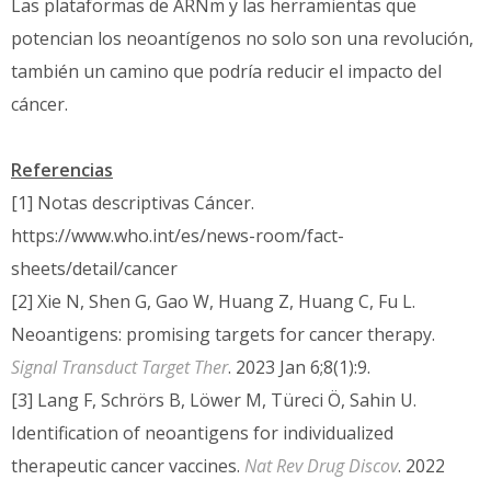
Las plataformas de ARNm y las herramientas que
potencian los neoantígenos no solo son una revolución,
también un camino que podría reducir el impacto del
cáncer.
Referencias
[1] Notas descriptivas Cáncer.
https://www.who.int/es/news-room/fact-
sheets/detail/cancer
[2] Xie N, Shen G, Gao W, Huang Z, Huang C, Fu L.
Neoantigens: promising targets for cancer therapy.
Signal Transduct Target Ther
. 2023 Jan 6;8(1):9.
[3] Lang F, Schrörs B, Löwer M, Türeci Ö, Sahin U.
Identification of neoantigens for individualized
therapeutic cancer vaccines.
Nat Rev Drug Discov
. 2022