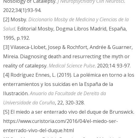
Nosology of Catalepsy.
J Neuropsychiatry Clin Neurosci
.
2022;34(1):93-94.
[2] Mosby.
Diccionario Mosby de Medicina y Ciencias de la
Salud
. Editorial Mosby, Dogma Libros Madrid, España,
1995, p.192.
[3] Vilaseca-Llobet, Josep & Rochfort, Andrée & Guarner,
Mireia. Diagnosing death and resurrecting the myth or
reality of catalepsy.
Medical Science Pulse
. 2020;14: 93-97.
[4] Rodríguez Ennes, L. (2019). La polémica en torno a los
enterramientos y los suicidas en la España de la
Ilustración.
Anuario da Facultade de Dereito da
Universidade da Coruña
, 22, 320-328.
[5] El miedo a ser enterrado vivo del duque de Brunswick.
https://www.curistoria.com/2016/04/el-miedo-ser-
enterrado-vivo-del-duque.html