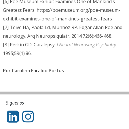
[6] Poe Museum Exhibit Examines One of Mankind’s
Greatest Fears. https://poemuseum.org/poe-museum-
exhibit-examines-one-of-mankinds-greatest-fears
[7] Teive HA, Paola Ld, Munhoz RP. Edgar Allan Poe and
neurology. Arq Neuropsiquiatr. 2014;72(6):466-468.
[8] Perkin GD. Catalepsy.
J Neurol Neurosurg Psychiatry
.
1995;59(1):86.
Por Carolina Faraldo Portus
Síguenos