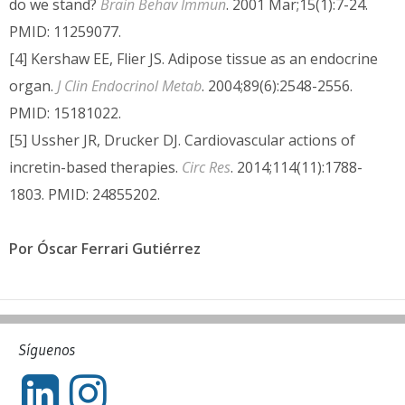
do we stand?
Brain Behav Immun
. 2001 Mar;15(1):7-24.
PMID: 11259077.
[4] Kershaw EE, Flier JS. Adipose tissue as an endocrine
organ.
J Clin Endocrinol Metab
. 2004;89(6):2548-2556.
PMID: 15181022.
[5] Ussher JR, Drucker DJ. Cardiovascular actions of
incretin-based therapies.
Circ Res
. 2014;114(11):1788-
1803. PMID: 24855202.
Por Óscar Ferrari Gutiérrez
Síguenos