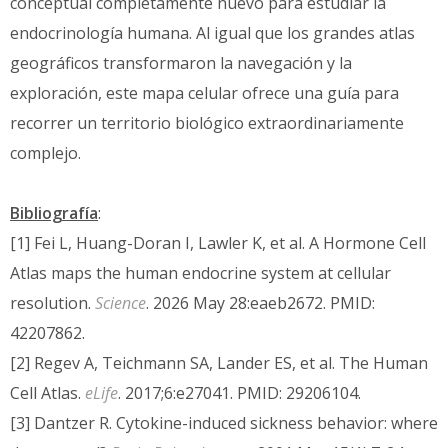
conceptual completamente nuevo para estudiar la
endocrinología humana. Al igual que los grandes atlas
geográficos transformaron la navegación y la
exploración, este mapa celular ofrece una guía para
recorrer un territorio biológico extraordinariamente
complejo.
Bibliografía
:
[1] Fei L, Huang-Doran I, Lawler K, et al. A Hormone Cell
Atlas maps the human endocrine system at cellular
resolution.
Science
. 2026 May 28:eaeb2672. PMID:
42207862.
[2] Regev A, Teichmann SA, Lander ES, et al. The Human
Cell Atlas.
eLife
. 2017;6:e27041. PMID: 29206104.
[3] Dantzer R. Cytokine-induced sickness behavior: where