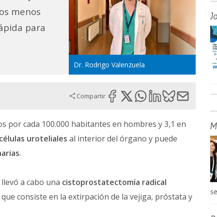
tos menos
J
rápida para
Dr. Rodrigo Valenzuela
Compartir
sos por cada 100.000 habitantes en hombres y 3,1 en
M
células uroteliales
al interior del órgano y puede
narias
.
llevó a cabo una
cistoprostatectomía radical
se
 que consiste en la extirpación de la vejiga, próstata y