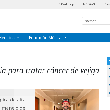
SAVALcorp
EMC SAVAL
Cen
 Medicina
Educación Médica
ía para tratar cáncer de vejiga
pica de alta
l manejo del