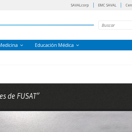
SAVALcorp
EMC SAVAL
Cen
 Medicina
Educación Médica
aves de FUSAT”