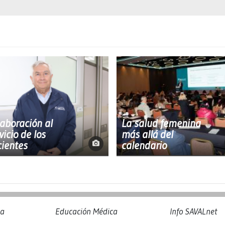
aboración al
La salud femenina
vicio de los
más allá del
ientes
calendario
na
Educación Médica
Info SAVALnet