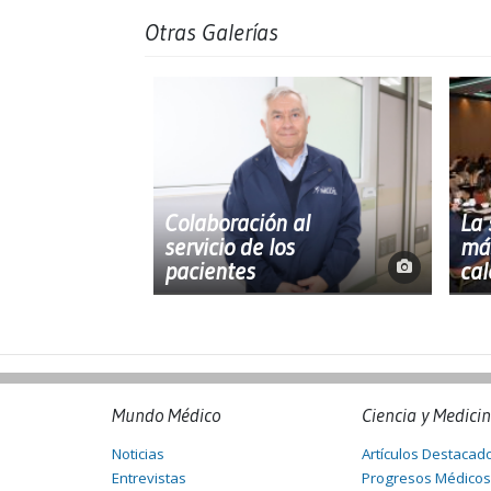
Otras Galerías
Colaboración al
La 
servicio de los
más
pacientes
cal
Mundo Médico
Ciencia y Medici
Noticias
Artículos Destacad
Entrevistas
Progresos Médicos