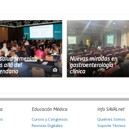
salud femenina
Nuevas miradas en
 allá del
gastroenterología
endario
clínica
na
Educación Médica
Info SAVALnet
os
Cursos y Congresos
Quiénes Somos
Revistas Digitales
Soporte Técnico