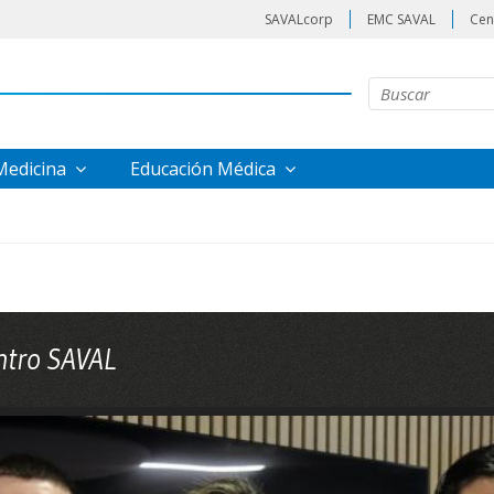
SAVALcorp
EMC SAVAL
Cen
 Medicina
Educación Médica
ntro SAVAL