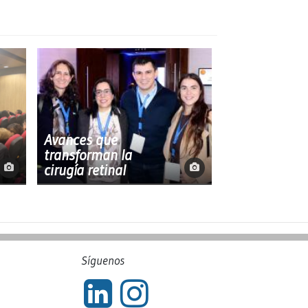
Avances que
transforman la
cirugía retinal
Síguenos