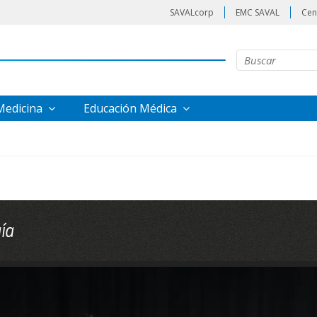
SAVALcorp
EMC SAVAL
Cen
 Medicina
Educación Médica
ía