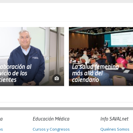
aboración al
La salud femenina
vicio de los
más allá del
ientes
calendario
na
Educación Médica
Info SAVALnet
os
Cursos y Congresos
Quiénes Somos