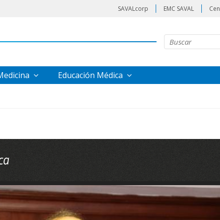
SAVALcorp
EMC SAVAL
Cen
 Medicina
Educación Médica
ca