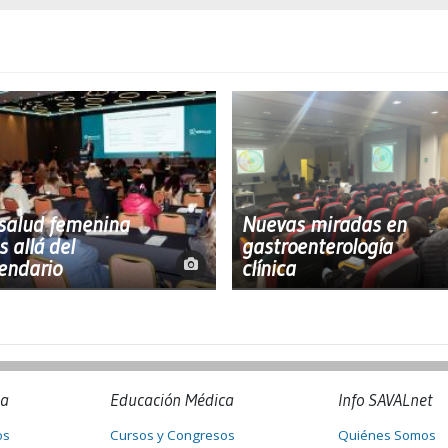
salud femenina
Nuevas miradas en
 allá del
gastroenterología
endario
clínica
na
Educación Médica
Info SAVALnet
os
Cursos y Congresos
Quiénes Somos