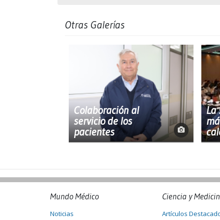
Otras Galerías
Colaboración al
La 
servicio de los
más
pacientes
cal
Mundo Médico
Ciencia y Medici
Noticias
Artículos Destacad