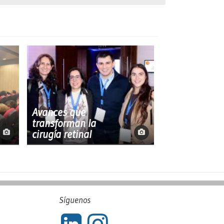
Avances que
transforman la
cirugía retinal
Síguenos