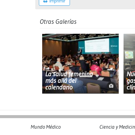
Imprimir
Otras Galerías
La salud femenina
Nu
más allá del
gas
calendario
clí
Mundo Médico
Ciencia y Medici