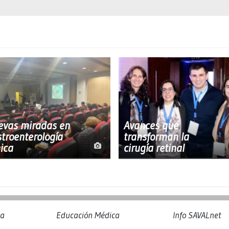
evas miradas en
Avances que
troenterología
transforman la
nica
cirugía retinal
na
Educación Médica
Info SAVALnet