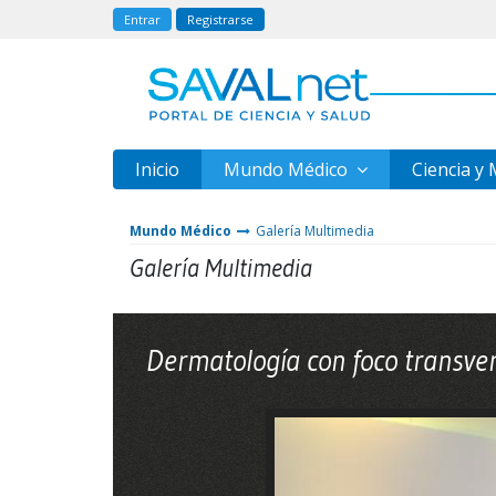
Entrar
Registrarse
Inicio
Mundo Médico
Ciencia y
Mundo Médico
Galería Multimedia
Galería Multimedia
Dermatología con foco transver