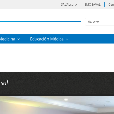
SAVALcorp
EMC SAVAL
Cen
 Medicina
Educación Médica
sal